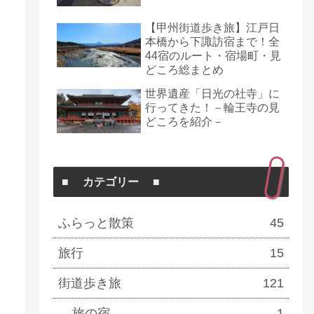
【甲州街道歩き旅】江戸日
本橋から下諏訪宿まで！全
44宿のルート・宿場町・見
どころ総まとめ
世界遺産「日光の社寺」に
行ってきた！－輪王寺の見
どころを紹介－
■ カテゴリー ■
ふらっと散策
45
旅行
15
街道歩き旅
121
旅の宿
1