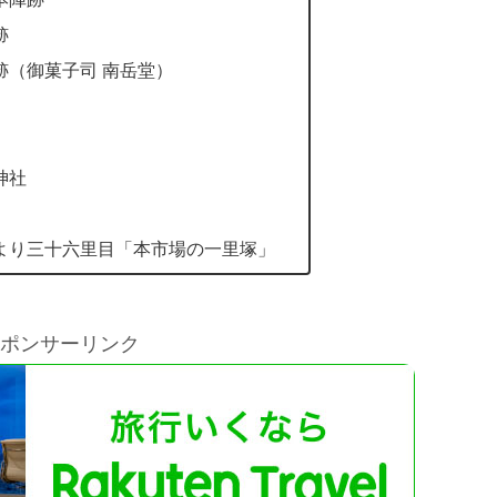
跡
跡（御菓子司 南岳堂）
神社
より三十六里目「本市場の一里塚」
ポンサーリンク