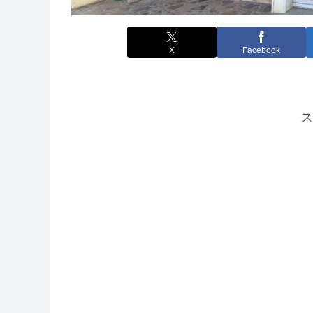
X
Facebook
ス