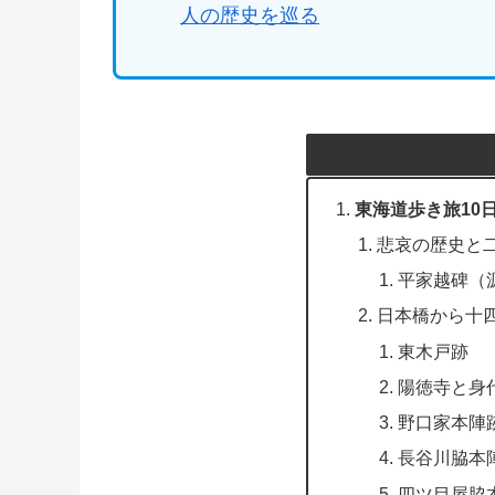
人の歴史を巡る
東海道歩き旅10日
悲哀の歴史と
平家越碑（
日本橋から十
東木戸跡
陽徳寺と身
野口家本陣
長谷川脇本
四ツ目屋脇