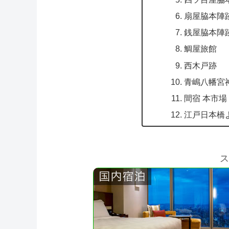
扇屋脇本陣
銭屋脇本陣
鯛屋旅館
西木戸跡
青嶋八幡宮
間宿 本市場
江戸日本橋
ス