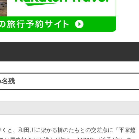
の名残
ど歩くと、和田川に架かる橋のたもとの交差点に「平家越