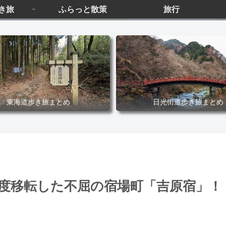
き旅
ふらっと散策
旅行
東海道歩き旅まとめ
日光街道歩き旅まとめ
二度移転した不屈の宿場町「吉原宿」！