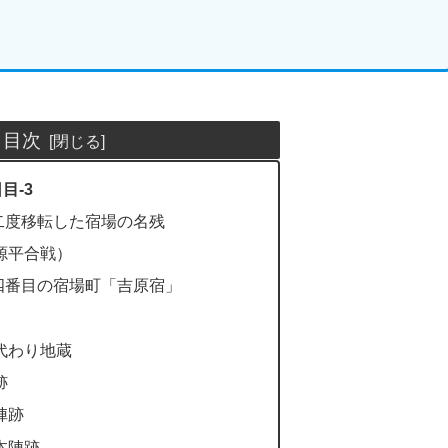
目次
目-3
二度移転した宿場の名残
源平合戦）
四番目の宿場町「吉原宿」
代わり地蔵
跡
陣跡
本陣跡