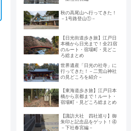
秋の高尾山へ行ってきた！
－1号路登山①－
【日光街道歩き旅】江戸日
本橋から日光まで！全21宿
のルート・宿場町・見どこ
ろ総まとめ
世界遺産「日光の社寺」に
行ってきた！－二荒山神社
の見どころを紹介－
【東海道歩き旅】江戸日本
橋から京都まで！ルート・
宿場町・見どころ総まとめ
【諏訪大社 四社巡り】御
朱印と記念品をゲット！④
－下社春宮編－