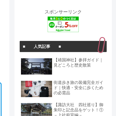
スポンサーリンク
■ 人気記事 ■
【靖国神社】参拝ガイド｜
見どころと歴史散策
街道歩き旅の装備完全ガイ
ド｜快適・安全に歩くため
の必需品
【諏訪大社 四社巡り】御
朱印と記念品をゲット！①
－上社前宮編－