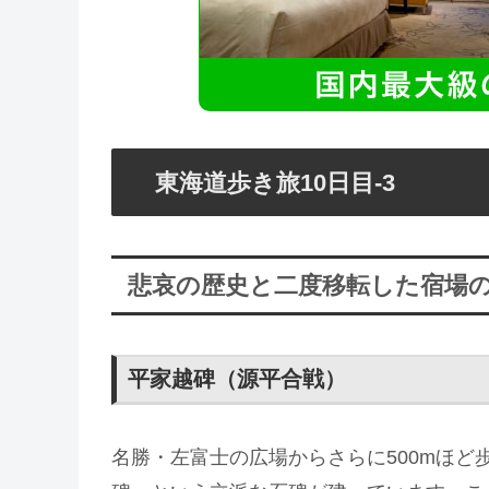
東海道歩き旅10日目-3
悲哀の歴史と二度移転した宿場
平家越碑（源平合戦）
名勝・左富士の広場からさらに500mほ