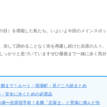
の目）を堪能した私たち。いよいよ今回のメインスポッ
、決して諦めることなく街を再建し続けた吉原の人々。
しっかりと息づいていますぜひ最後まで一緒に歩く気分
京都まで！ルート・宿場町・見どころ総まとめ
適・安全に歩くための必需品
の浦〜吉原宿手前！名勝「左富士」と荒海に挑んだ先