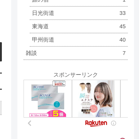
日光街道
33
東海道
45
甲州街道
40
雑談
7
スポンサーリンク