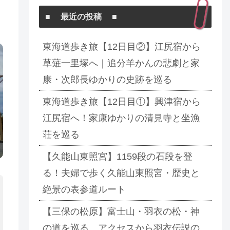
■ 最近の投稿 ■
東海道歩き旅【12日目②】江尻宿から
草薙一里塚へ｜追分羊かんの悲劇と家
康・次郎長ゆかりの史跡を巡る
東海道歩き旅【12日目①】興津宿から
江尻宿へ！家康ゆかりの清見寺と坐漁
荘を巡る
【久能山東照宮】1159段の石段を登
る！夫婦で歩く久能山東照宮・歴史と
絶景の表参道ルート
【三保の松原】富士山・羽衣の松・神
の道を巡る アクセスから羽衣伝説の