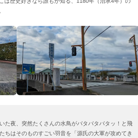
は歴史好きなら誰もが知る、1180年（治承4年）の
。
いた夜、突然たくさんの水鳥がバタバタバタッ！と飛
たちはそのものすごい羽音を「源氏の大軍が攻めてき