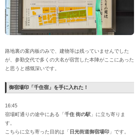
路地裏の案内板のみで、建物等は残っていませんでした
が、参勤交代で多くの大名が宿営した本陣がここにあった
と思うと感慨深いです。
御宿場印「千住宿」を手に入れた！
16:45
宿場町通りの途中にある「
千住 街の駅
」に立ち寄りま
す。
こちらに立ち寄った目的は「
日光街道御宿場印
」です。