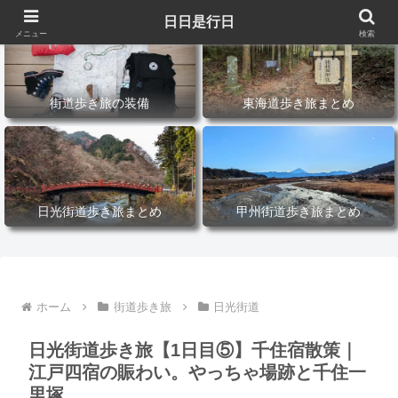
日日是行日
メニュー
検索
街道歩き旅の装備
東海道歩き旅まとめ
日光街道歩き旅まとめ
甲州街道歩き旅まとめ
ホーム
街道歩き旅
日光街道
日光街道歩き旅【1日目⑤】千住宿散策｜
江戸四宿の賑わい。やっちゃ場跡と千住一
里塚