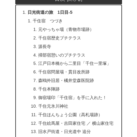
日光街道の旅 1日目-5
千住宿 つづき
元やっちゃ場（青物市場跡）
千住宿歴史プチテラス
源長寺
掃部宿憩いのプチテラス
江戸日本橋から二里目「千住一里塚」
千住宿問屋場・貫目改所跡
森鴎外旧居・橘井堂森医院跡
千住本陣跡
御宿場印「千住宿」を手に入れた！
千住元氷川神社
千住ほんちょう公園（高札場跡）
千住絵馬屋・吉田家住宅 ／ 横山家住宅
旧水戸街道・日光道中 追分