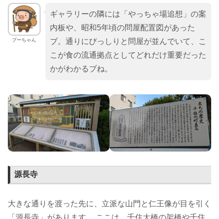
ギャラリーの隣には「やっちゃ場追想」の案
内板や、昭和5年頃の問屋配置図があった
ブーちゃん
ブ。通りにびっしりと問屋が並んでいて、こ
こが食の流通拠点としてどれだけ重要だった
かがわかるブね。
源長寺
大きな通りを渡った先に、立派な山門と仁王像が目を引く
「源長寺」があります。 ここは、千住大橋の架橋や千住