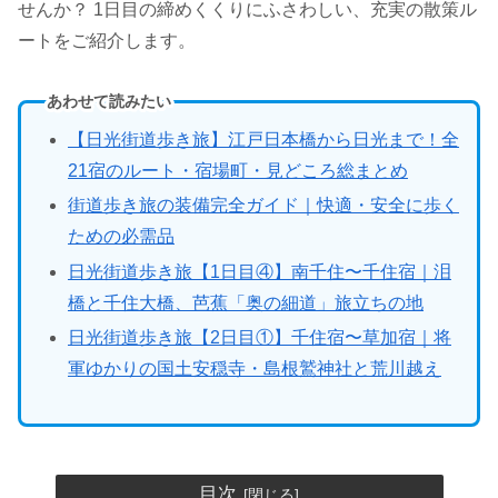
せんか？ 1日目の締めくくりにふさわしい、充実の散策ル
ートをご紹介します。
あわせて読みたい
【日光街道歩き旅】江戸日本橋から日光まで！全
21宿のルート・宿場町・見どころ総まとめ
街道歩き旅の装備完全ガイド｜快適・安全に歩く
ための必需品
日光街道歩き旅【1日目④】南千住〜千住宿｜泪
橋と千住大橋、芭蕉「奥の細道」旅立ちの地
日光街道歩き旅【2日目①】千住宿〜草加宿｜将
軍ゆかりの国土安穏寺・島根鷲神社と荒川越え
目次