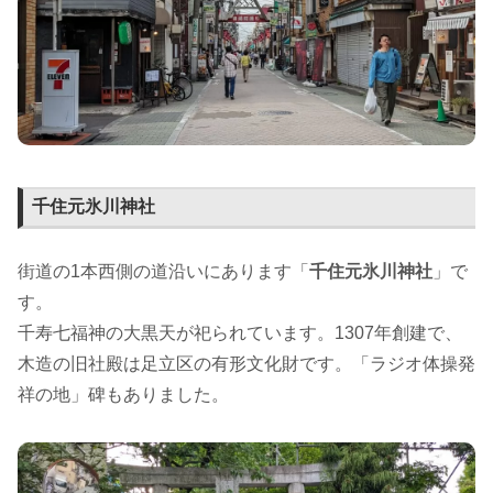
千住元氷川神社
街道の1本西側の道沿いにあります「
千住元氷川神社
」で
す。
千寿七福神の大黒天が祀られています。1307年創建で、
木造の旧社殿は足立区の有形文化財です。「ラジオ体操発
祥の地」碑もありました。