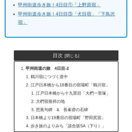
甲州街道歩き旅！4日目①「上野原宿」
甲州街道歩き旅！4日目③「犬目宿」「下鳥沢
宿」
目次
甲州街道の旅 4日目-2
鶴川宿につづく道中
江戸日本橋から18番目の宿場町「鶴川宿」
江戸日本橋から十九里目「大椚一里塚」
大椚宿発祥の地
芭蕉句碑 & 長峯砦の石碑
日本橋より19番目の宿場町「野田尻宿」
歩き旅のよりみち「談合坂SA（下り）」