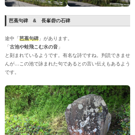
芭蕉句碑 & 長峯砦の石碑
途中「
芭蕉句碑
」があります。
「
古池や蛙飛こむ水の音
」
と刻まれているようです。有名な詩ですね。判読できませ
んが…この池で詠まれた句であるとの言い伝えもあるよう
です。