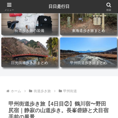
日日是行日
メニュー
検索
街道歩き旅の装備
東海道歩き旅まとめ
日光街道歩き旅まとめ
甲州街道歩き旅まとめ
ホーム
街道歩き旅
甲州街道
甲州街道歩き旅【4日目②】鶴川宿〜野田
尻宿｜静寂の山道歩き。長峯砦跡と犬目宿
手前の風景