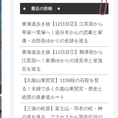
■ 最近の投稿 ■
東海道歩き旅【12日目②】江尻宿から
草薙一里塚へ｜追分羊かんの悲劇と家
康・次郎長ゆかりの史跡を巡る
東海道歩き旅【12日目①】興津宿から
江尻宿へ！家康ゆかりの清見寺と坐漁
荘を巡る
【久能山東照宮】1159段の石段を登
る！夫婦で歩く久能山東照宮・歴史と
絶景の表参道ルート
【三保の松原】富士山・羽衣の松・神
の道を巡る アクセスから羽衣伝説の