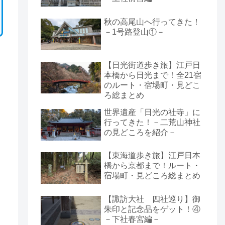
秋の高尾山へ行ってきた！
－1号路登山①－
【日光街道歩き旅】江戸日
本橋から日光まで！全21宿
のルート・宿場町・見どこ
ろ総まとめ
世界遺産「日光の社寺」に
行ってきた！－二荒山神社
の見どころを紹介－
【東海道歩き旅】江戸日本
橋から京都まで！ルート・
宿場町・見どころ総まとめ
【諏訪大社 四社巡り】御
朱印と記念品をゲット！④
－下社春宮編－