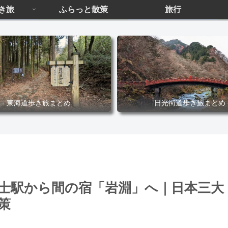
き旅
ふらっと散策
旅行
東海道歩き旅まとめ
日光街道歩き旅まとめ
富士駅から間の宿「岩淵」へ｜日本三大
策