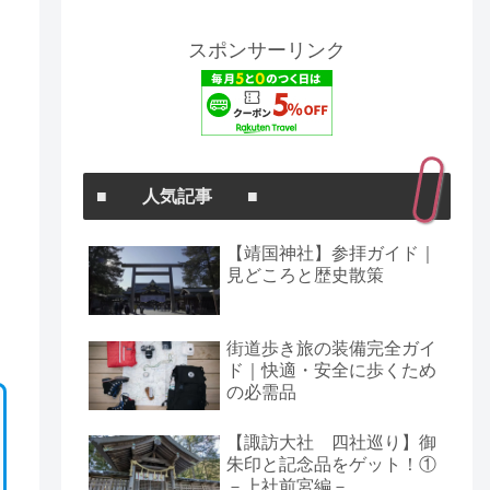
スポンサーリンク
■ 人気記事 ■
【靖国神社】参拝ガイド｜
見どころと歴史散策
街道歩き旅の装備完全ガイ
ド｜快適・安全に歩くため
の必需品
【諏訪大社 四社巡り】御
朱印と記念品をゲット！①
－上社前宮編－