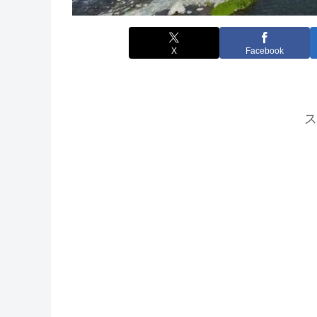
X
Facebook
ス