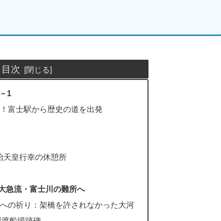
目次
－1
！富士駅から歴史の道を出発
治天皇行幸の休憩所
大急流・富士川の難所へ
への祈り：架橋を許されなかった大河
川渡船場跡碑