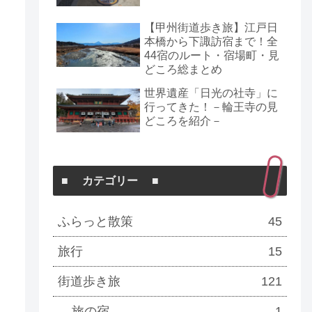
【甲州街道歩き旅】江戸日
本橋から下諏訪宿まで！全
44宿のルート・宿場町・見
どころ総まとめ
世界遺産「日光の社寺」に
行ってきた！－輪王寺の見
どころを紹介－
■ カテゴリー ■
ふらっと散策
45
旅行
15
街道歩き旅
121
旅の宿
1