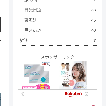
日光街道
33
東海道
45
甲州街道
40
雑談
7
スポンサーリンク