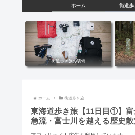
ホーム
街道歩
街道歩き旅の装備
ホーム
街道歩き旅
東海道歩き旅【11日目①】
急流・富士川を越える歴史散