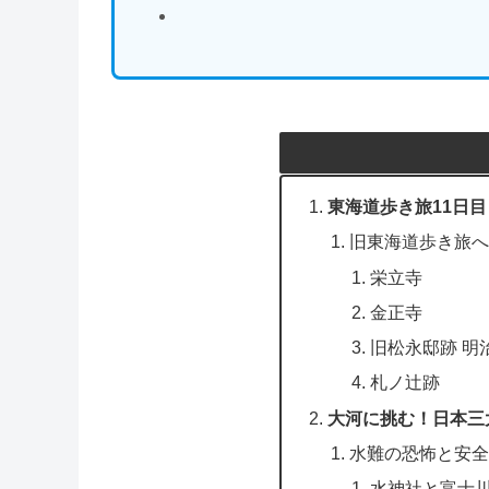
東海道歩き旅11日目
旧東海道歩き旅へ
栄立寺
金正寺
旧松永邸跡 明
札ノ辻跡
大河に挑む！日本三
水難の恐怖と安全
水神社と富士